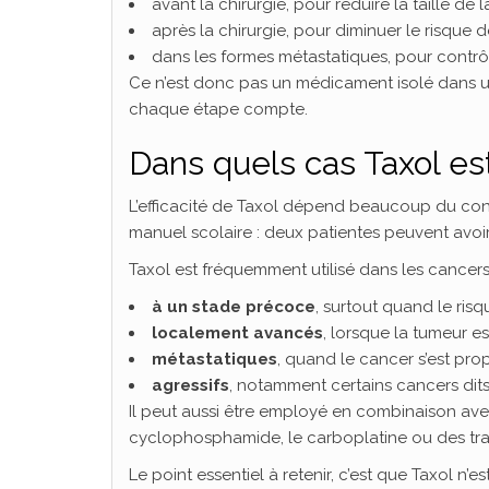
avant la chirurgie, pour réduire la taille de 
après la chirurgie, pour diminuer le risque d
dans les formes métastatiques, pour contrôl
Ce n’est donc pas un médicament isolé dans une
chaque étape compte.
Dans quels cas Taxol est-
L’efficacité de Taxol dépend beaucoup du conte
manuel scolaire : deux patientes peuvent avoir 
Taxol est fréquemment utilisé dans les cancers 
à un stade précoce
, surtout quand le risqu
localement avancés
, lorsque la tumeur e
métastatiques
, quand le cancer s’est pr
agressifs
, notamment certains cancers dits 
Il peut aussi être employé en combinaison av
cyclophosphamide, le carboplatine ou des trait
Le point essentiel à retenir, c’est que Taxol n’