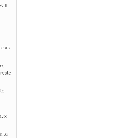
. Il
ieurs
e,
reste
te
naux
à la