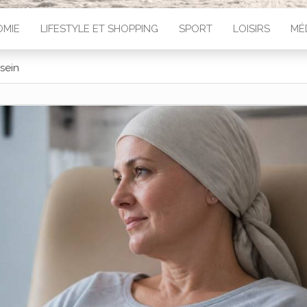
MIE
LIFESTYLE ET SHOPPING
SPORT
LOISIRS
MÉ
 sein