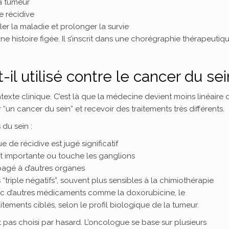
la tumeur
e récidive
er la maladie et prolonger la survie
 histoire figée. Il s’inscrit dans une chorégraphie thérapeutiq
il utilisé contre le cancer du sei
xte clinique. C’est là que la médecine devient moins linéaire 
“un cancer du sein” et recevoir des traitements très différents.
du sein :
e de récidive est jugé significatif
st importante ou touche les ganglions
opagé à d’autres organes
“triple négatifs”, souvent plus sensibles à la chimiothérapie
ec d’autres médicaments comme la doxorubicine, le
ements ciblés, selon le profil biologique de la tumeur.
est pas choisi par hasard. L’oncologue se base sur plusieurs