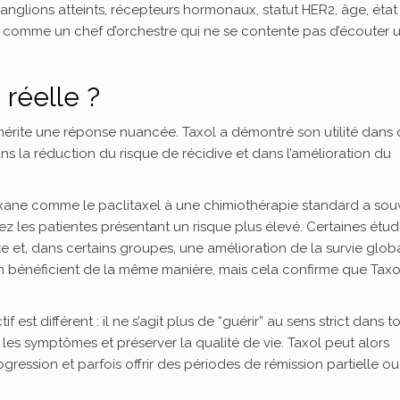
ganglions atteints, récepteurs hormonaux, statut HER2, âge, état
eu comme un chef d’orchestre qui ne se contente pas d’écouter 
 réelle ?
le mérite une réponse nuancée. Taxol a démontré son utilité dans
ns la réduction du risque de récidive et dans l’amélioration du
taxane comme le paclitaxel à une chimiothérapie standard a sou
ez les patientes présentant un risque plus élevé. Certaines étu
 et, dans certains groupes, une amélioration de la survie globa
en bénéficient de la même manière, mais cela confirme que Taxo
 est différent : il ne s’agit plus de “guérir” au sens strict dans t
 les symptômes et préserver la qualité de vie. Taxol peut alors
rogression et parfois offrir des périodes de rémission partielle o