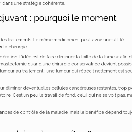
er dans une stratégie cohérente.
djuvant : pourquoi le moment
g des traitements. Le même médicament peut avoir une utilité
s
la chirurgie.
opération. L’idée est de faire diminuer la taille de la tumeur afin 
ne mastectomie quand une chirurgie conservatrice devient possib
tumeur au traitement : une tumeur qui rétrécit nettement est so
our éliminer d’éventuelles cellules cancéreuses restantes, trop p
oire. C’est un peu le travail de fond, celui qui ne se voit pas, m
hances de contrôle de la maladie, mais le bénéfice dépend touj