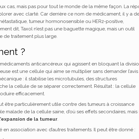
reux cas, mais pas pour tout le monde de la même façon. La ré
explorer avec clarté. Car derrière ce nom de médicament, il y a d
ou métastatique, tumeur hormonosensible ou HER2-positive,
ment dit, Taxol n’est pas une baguette magique, mais un outil
e de traitement plus large.
ment ?
 médicaments anticancéreux qui agissent en bloquant la divisi
éreuse est une cellule qui aime se multiplier sans demander l’avis
canique : il stabilise les microtubules, des structures
che la cellule de se séparer correctement. Résultat : la cellule
roduire efficacement.
 être particulièrement utile contre des tumeurs à croissance
ule malade de la cellule saine, d’où ses effets secondaires, mais i
l’expansion de la tumeur
.
é en association avec d’autres traitements. Il peut être donné :