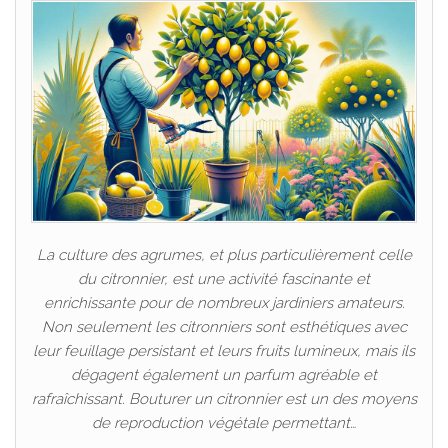
La culture des agrumes, et plus particulièrement celle
du citronnier, est une activité fascinante et
enrichissante pour de nombreux jardiniers amateurs.
Non seulement les citronniers sont esthétiques avec
leur feuillage persistant et leurs fruits lumineux, mais ils
dégagent également un parfum agréable et
rafraîchissant. Bouturer un citronnier est un des moyens
de reproduction végétale permettant…