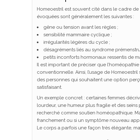
Homeoestril est souvent cité dans le cadre de 
évoquées sont généralement les suivantes :
gêne ou tension avant les règles ;
sensibilité mammaire cyclique ;
irrégularités légères du cycle ;
désagréments liés au syndrome prémenstrue
petits inconforts hormonaux ressentis de ma
Il est important de préciser que l’homéopath
conventionnelle. Ainsi, l’usage de Homeoestril
des personnes qui souhaitent une option perçu
satisfaisant.
Un exemple concret : certaines femmes décriv
lourdeur, une humeur plus fragile et des seins
recherché comme soutien homéopathique. Mais s
franchement ou si un symptôme nouveau apparaî
Le corps a parfois une façon très élégante, ma