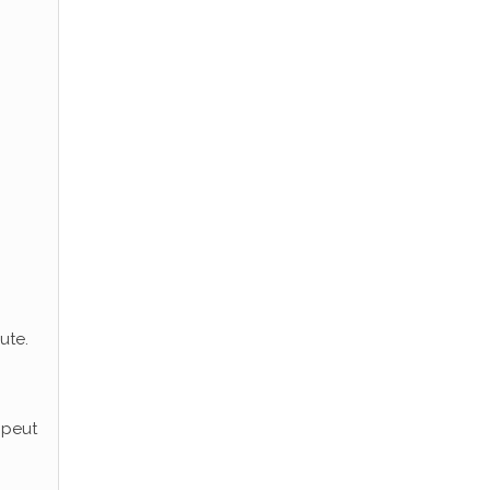
ute.
l peut