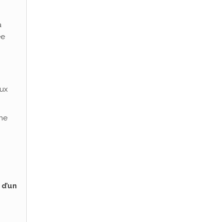
à
ée
eux
îne
 d’un