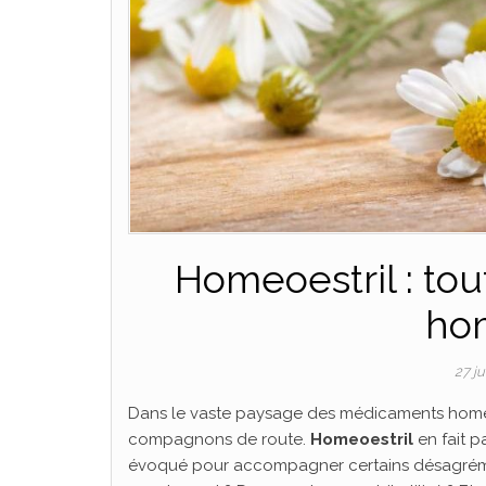
Homeoestril : to
ho
27 j
Dans le vaste paysage des médicaments homé
compagnons de route.
Homeoestril
en fait p
évoqué pour accompagner certains désagrément