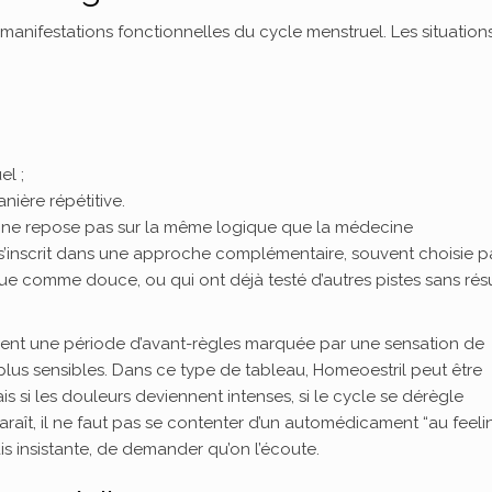
manifestations fonctionnelles du cycle menstruel. Les situation
l ;
nière répétitive.
ie ne repose pas sur la même logique que la médecine
 s’inscrit dans une approche complémentaire, souvent choisie p
e comme douce, ou qui ont déjà testé d’autres pistes sans résu
ent une période d’avant-règles marquée par une sensation de
 plus sensibles. Dans ce type de tableau, Homeoestril peut être
i les douleurs deviennent intenses, si le cycle se dérègle
t, il ne faut pas se contenter d’un automédicament “au feelin
is insistante, de demander qu’on l’écoute.