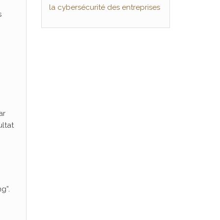
la cybersécurité des entreprises
s
ar
ltat
g”.