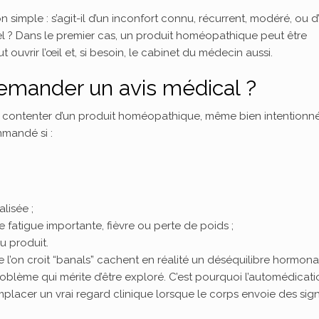
 simple : s’agit-il d’un inconfort connu, récurrent, modéré, ou d
l ? Dans le premier cas, un produit homéopathique peut être
ouvrir l’œil et, si besoin, le cabinet du médecin aussi.
demander un avis médical ?
s se contenter d’un produit homéopathique, même bien intentionné
mmandé si :
lisée ;
atigue importante, fièvre ou perte de poids ;
u produit.
’on croit “banals” cachent en réalité un déséquilibre hormonal
lème qui mérite d’être exploré. C’est pourquoi l’automédicati
lacer un vrai regard clinique lorsque le corps envoie des sig