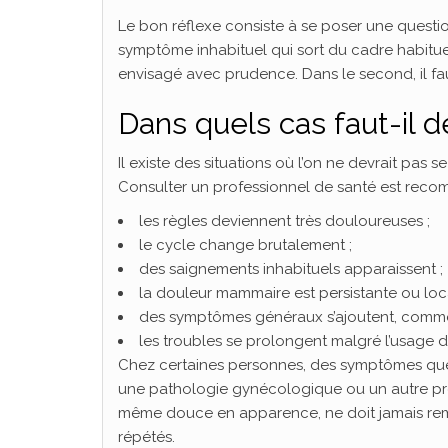
Le bon réflexe consiste à se poser une question
symptôme inhabituel qui sort du cadre habitue
envisagé avec prudence. Dans le second, il faut 
Dans quels cas faut-il 
Il existe des situations où l’on ne devrait pa
Consulter un professionnel de santé est reco
les règles deviennent très douloureuses ;
le cycle change brutalement ;
des saignements inhabituels apparaissent ;
la douleur mammaire est persistante ou loca
des symptômes généraux s’ajoutent, comme f
les troubles se prolongent malgré l’usage d
Chez certaines personnes, des symptômes que l
une pathologie gynécologique ou un autre prob
même douce en apparence, ne doit jamais remp
répétés.