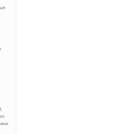
’un
.
,
on,
naux