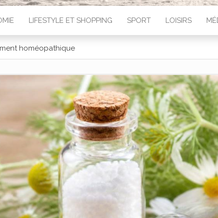
MIE
LIFESTYLE ET SHOPPING
SPORT
LOISIRS
MÉ
icament homéopathique