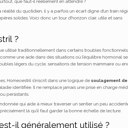
surtout, que faut-il réellement en attendre ?
réalité du quotidien, il y a parfois un écart digne d’un train rég
ères solides. Voici donc un tour d’horizon clair, utile et sans
ril ?
tilisé traditionnellement dans certains troubles fonctionnels 
é comme une aide dans des situations où l’équilibre hormonal s
, troubles légers du cycle, sensations de tension mammaire ou e
 Homeoestril s’inscrit dans une logique de
soulagement de
ladie identifiée. Il ne remplace jamais une prise en charge méd
ou persistants.
andonnée qui aide à mieux traverser un sentier un peu accident
récisément là qu’il faut garder la bonne échelle de lecture.
est-il généralement utilisé ?