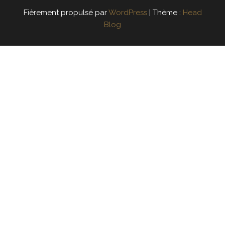
Fièrement propulsé par
WordPress
|
Thème :
Head
Blog