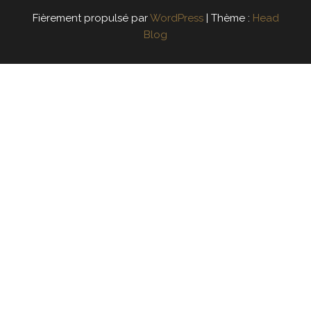
Fièrement propulsé par
WordPress
|
Thème :
Head
Blog